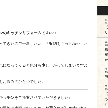
20
熊
【
リ
ンのキッチンリフォーム
です(^^♪
20
なってきたので一新したい」「収納をもっと増やした
熊
。
熊
室
た
気になってくると気分も少し下がってしまいますよ
20
熊
熊
もお悩みのひとつでした。
20
熊
【
キッチン
をご提案させていただきました♪
も
に