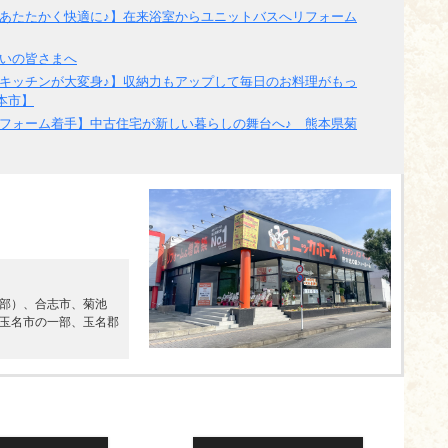
あたたかく快適に♪】在来浴室からユニットバスへリフォーム
いの皆さまへ
キッチンが大変身♪】収納力もアップして毎日のお料理がもっ
本市】
フォーム着手】中古住宅が新しい暮らしの舞台へ♪ 熊本県菊
部）、合志市、菊池
玉名市の一部、玉名郡