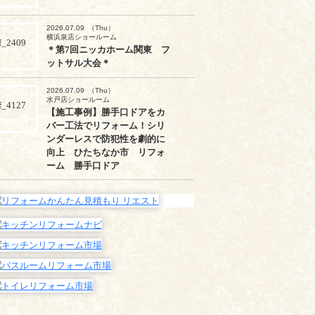
2026.07.09
（Thu）
横浜泉店ショールーム
＊第7回ニッカホーム関東 フ
ットサル大会＊
2026.07.09
（Thu）
水戸店ショールーム
【施工事例】勝手口ドアをカ
バー工法でリフォーム！シリ
ンダーレスで防犯性を劇的に
向上 ひたちなか市 リフォ
ーム 勝手口ドア