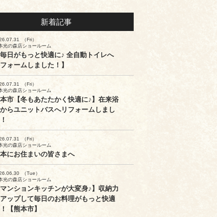
新着記事
26.07.31
（Fri）
本光の森店ショールーム
毎日がもっと快適に♪ 全自動トイレへ
フォームしました！】
26.07.31
（Fri）
本光の森店ショールーム
本市【冬もあたたかく快適に♪】在来浴
からユニットバスへリフォームしまし
！
26.07.31
（Fri）
本光の森店ショールーム
本にお住まいの皆さまへ
26.06.30
（Tue）
本光の森店ショールーム
マンションキッチンが大変身♪】収納力
アップして毎日のお料理がもっと快適
！【熊本市】