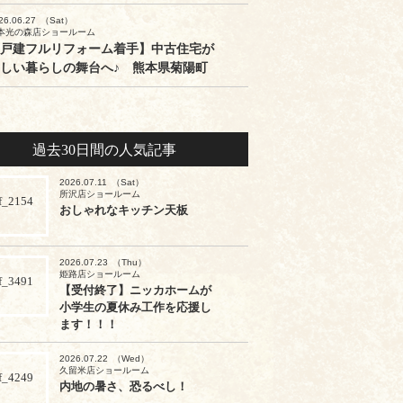
26.06.27
（Sat）
本光の森店ショールーム
戸建フルリフォーム着手】中古住宅が
しい暮らしの舞台へ♪ 熊本県菊陽町
過去30日間の人気記事
2026.07.11
（Sat）
所沢店ショールーム
おしゃれなキッチン天板
2026.07.23
（Thu）
姫路店ショールーム
【受付終了】ニッカホームが
小学生の夏休み工作を応援し
ます！！！
2026.07.22
（Wed）
久留米店ショールーム
内地の暑さ、恐るべし！