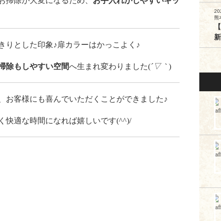
お掃除が大変になるため、
お手入れがしやすいキッ
20
熊
【
新
きりとした印象♪扉カラーはかっこよく♪
掃除もしやすい空間
へ生まれ変わりました(
´▽｀
)
、お客様にも喜んでいただくことができました♪
快適な時間になれば嬉しいです(^^)/