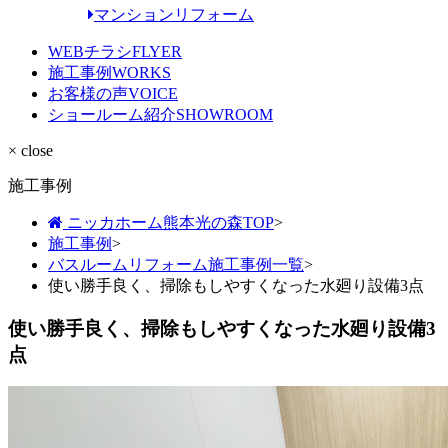
マンションリフォーム
WEBチラシ
FLYER
施工事例
WORKS
お客様の声
VOICE
ショールーム紹介
SHOWROOM
× close
施工事例
ニッカホーム熊本光の森TOP
>
施工事例
>
バスルームリフォーム施工事例一覧
>
使い勝手良く、掃除もしやすくなった水廻り設備3点
使い勝手良く、掃除もしやすくなった水廻り設備3
点