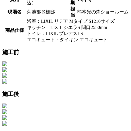
込）
期
担
現場名
菊池郡 K様邸
熊本光の森ショールーム
当
浴室：LIXIL リデア Mタイプ S1216サイズ
キッチン：LIXIL シエラS 間口2550mm
商品仕様
トイレ：LIXIL プレアスLS
エコキュート：ダイキン エコキュート
施工前
施工後