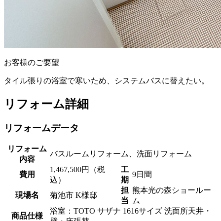
お客様のご要望
タイル張りの浴室で寒いため、システムバスに替えたい。
リフォーム詳細
リフォームデータ
リフォーム
バスルームリフォーム、洗面リフォーム
内容
1,467,500円（税
工
費用
9日間
込）
期
担
熊本光の森ショールー
現場名
菊池市 K様邸
当
ム
浴室：TOTO サザナ 1616サイズ 洗面所天井・
商品仕様