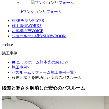
マンションリフォーム
WEBチラシ
FLYER
施工事例
WORKS
お客様の声
VOICE
ショールーム紹介
SHOWROOM
× close
施工事例
ニッカホーム熊本光の森TOP
>
施工事例
>
バスルームリフォーム施工事例一覧
>
段差と寒さを解消した安心のバスルーム
段差と寒さを解消した安心のバスルーム