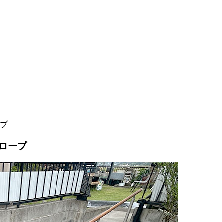
プ
ロープ