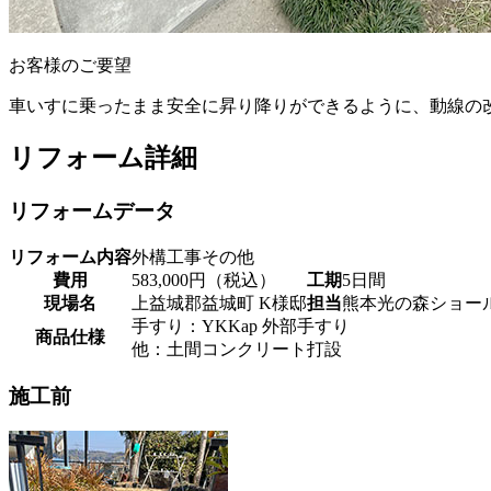
お客様のご要望
車いすに乗ったまま安全に昇り降りができるように、動線の
リフォーム詳細
リフォームデータ
リフォーム内容
外構工事その他
費用
583,000円（税込）
工期
5日間
現場名
上益城郡益城町 K様邸
担当
熊本光の森ショー
手すり：YKKap 外部手すり
商品仕様
他：土間コンクリート打設
施工前