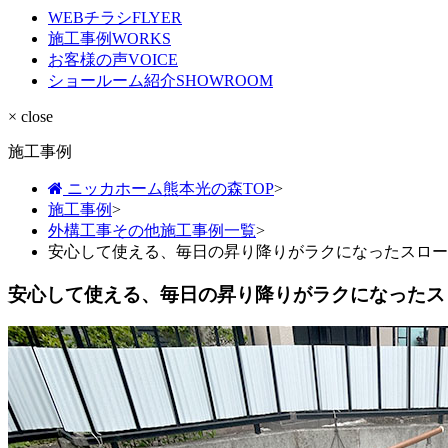
WEBチラシ
FLYER
施工事例
WORKS
お客様の声
VOICE
ショールーム紹介
SHOWROOM
× close
施工事例
ニッカホーム熊本光の森TOP
>
施工事例
>
外構工事その他施工事例一覧
>
安心して使える、毎日の昇り降りがラクになったスロー
安心して使える、毎日の昇り降りがラクになったス