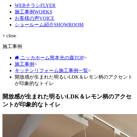
WEBチラシ
FLYER
施工事例
WORKS
お客様の声
VOICE
ショールーム紹介
SHOWROOM
× close
施工事例
ニッカホーム熊本光の森TOP
>
施工事例
>
キッチンリフォーム施工事例一覧
>
開放感が生まれた明るいLDK＆レモン柄のアクセント
が印象的なトイレ
開放感が生まれた明るいLDK＆レモン柄のアクセ
ントが印象的なトイレ