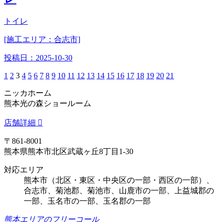
トイレ
[施工エリア：合志市]
投稿日：
2025-10-30
1
2
3
4
5
6
7
8
9
10
11
12
13
14
15
16
17
18
19
20
21
ニッカホーム
熊本光の森ショールーム
店舗詳細
〒861-8001
熊本県熊本市北区武蔵ヶ丘8丁目1-30
対応エリア
熊本市（北区・東区・中央区の一部・西区の一部）、
合志市、菊池郡、菊池市、山鹿市の一部、上益城郡の
一部、玉名市の一部、玉名郡の一部
熊本エリアのフリーコール